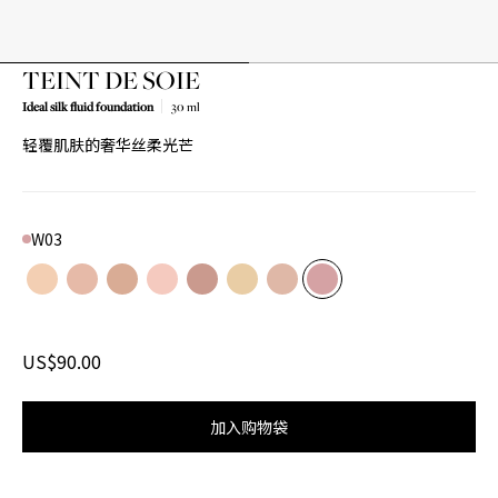
TEINT DE SOIE
Ideal silk fluid foundation
30 ml
轻覆肌肤的奢华丝柔光芒
W03
Color
N01
Product variant in stock
N02
Product variant in stock
N03
Product variant in stock
R01
Product variant in stock
R02
Product variant in stock
W01
Product variant in stock
W02
Product variant in stock
W03
Product variant in stoc
US$90.00
加入购物袋