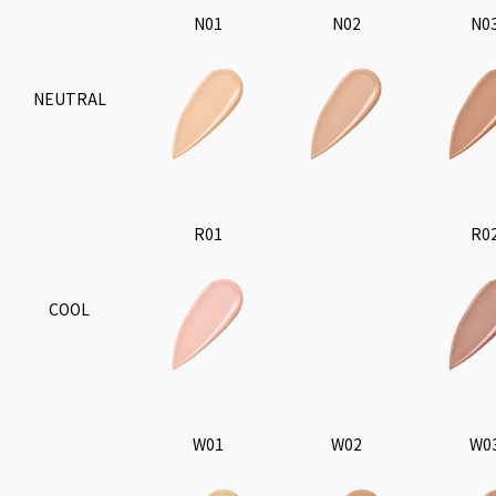
N01
N02
N0
NEUTRAL
R01
R0
COOL
W01
W02
W0