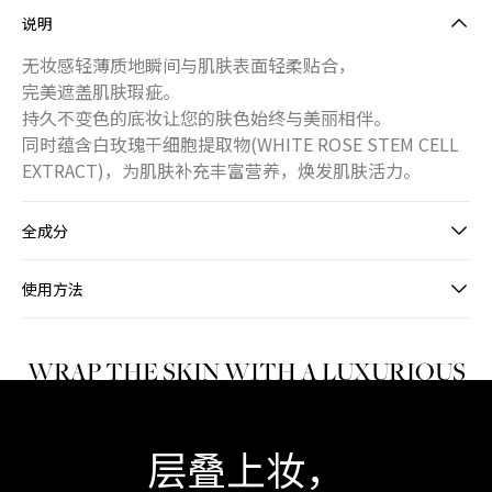
说明
无妆感轻薄质地瞬间与肌肤表面轻柔贴合，
完美遮盖肌肤瑕疵。
持久不变色的底妆让您的肤色始终与美丽相伴。
同时蕴含白玫瑰干细胞提取物(WHITE ROSE STEM CELL
EXTRACT)，为肌肤补充丰富营养，焕发肌肤活力。
全成分
使用方法
WRAP THE SKIN WITH A LUXURIOUS
SILK FINISH
层叠上妆，