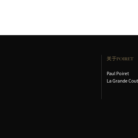
关于POIRET
Paul Poiret
La Grande Cou