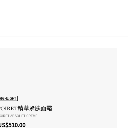
HIGHLIGHT
POIRET精萃紧肤面霜
OIRET ABSOLIFT CRÈME
US$510.00