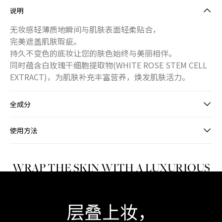
说明
无妆感轻薄质地瞬间与肌肤表面轻柔贴合，
完美遮盖肌肤瑕疵。
持久不变色的底妆让您的肤色始终与美丽相伴。
同时蕴含白玫瑰干细胞提取物(WHITE ROSE STEM CELL
EXTRACT)，为肌肤补充丰富营养，焕发肌肤活力。
全成分
使用方法
WRAP THE SKIN WITH A LUXURIOUS
SILK FINISH
层叠上妆，