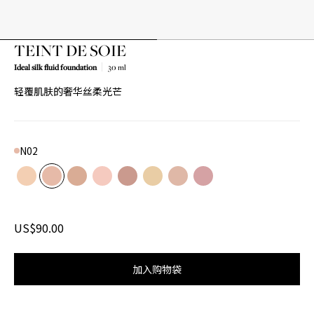
TEINT DE SOIE
Ideal silk fluid foundation
30 ml
轻覆肌肤的奢华丝柔光芒
N02
Color
N01
Product variant in stock
N02
Product variant in stock
N03
Product variant in stock
R01
Product variant in stock
R02
Product variant in stock
W01
Product variant in stock
W02
Product variant in stock
W03
Product variant in stoc
US$90.00
加入购物袋