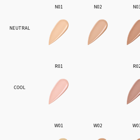
N01
N02
N0
NEUTRAL
R01
R0
COOL
W01
W02
W0