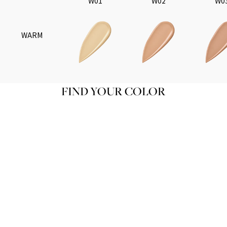
W01
W02
W0
WARM
FIND YOUR COLOR