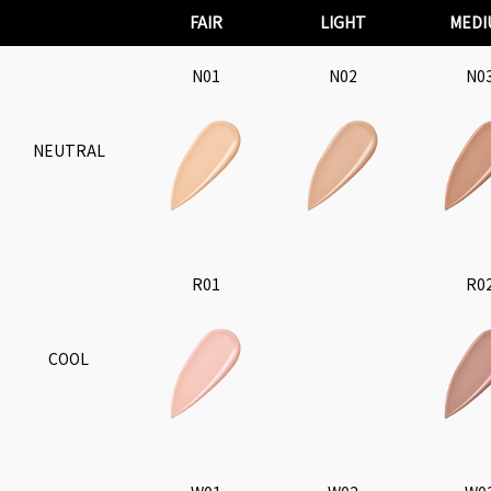
FAIR
LIGHT
MEDI
N01
N02
N0
NEUTRAL
R01
R0
COOL