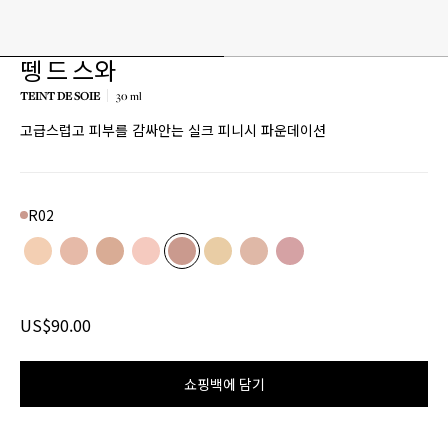
뗑 드 스와
TEINT DE SOIE
30 ml
고급스럽고 피부를 감싸안는 실크 피니시 파운데이션
R02
Color
N01
Product variant in stock
N02
Product variant in stock
N03
Product variant in stock
R01
Product variant in stock
R02
Product variant in stock
W01
Product variant in stock
W02
Product variant in stock
W03
Product variant in stoc
US$90.00
쇼핑백에 담기