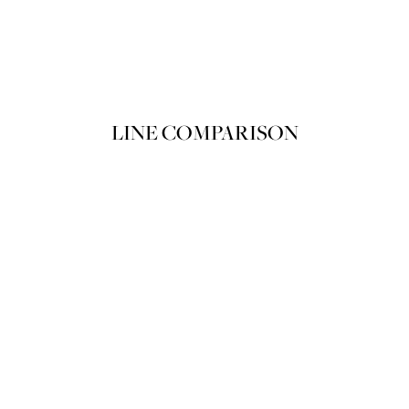
뗑 드 스와 N01
Product variant in stock
쇼핑백에 담기
LINE COMPARISON