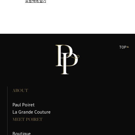
쇼핑백에 담기
TOP
ABOUT
Paul Poiret
La Grande Couture
MEET POIRET
Boutique