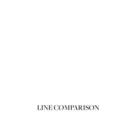
뽀아레 루쥬 뽀아레 끌레르 103 Du m
Product variant in stock
쇼핑백에 담기
LINE COMPARISON