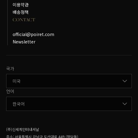
이용약관
배송정책
CONTACT
official@poiret.com
Newsletter
국가변경
국가
언어변경
언어
(주)신세계인터내셔날
주소:
서울특별시 강남구 도산대로 449 (청담동)