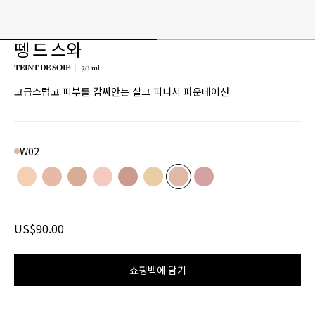
뗑 드 스와
TEINT DE SOIE
30 ml
고급스럽고 피부를 감싸안는 실크 피니시 파운데이션
W02
Color
N01
Product variant in stock
N02
Product variant in stock
N03
Product variant in stock
R01
Product variant in stock
R02
Product variant in stock
W01
Product variant in stock
W02
Product variant in stock
W03
Product variant in stoc
US$90.00
쇼핑백에 담기