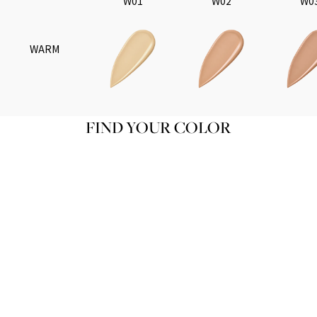
W01
W02
W0
WARM
FIND YOUR COLOR