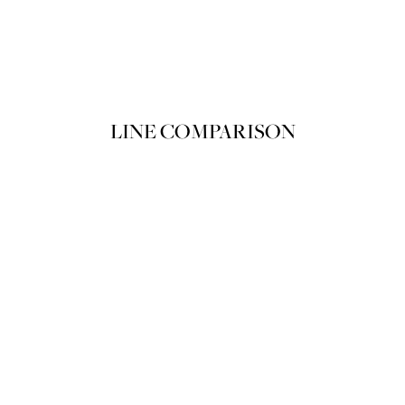
뗑 드 스와 N01
Product variant in stock
쇼핑백에 담기
LINE COMPARISON