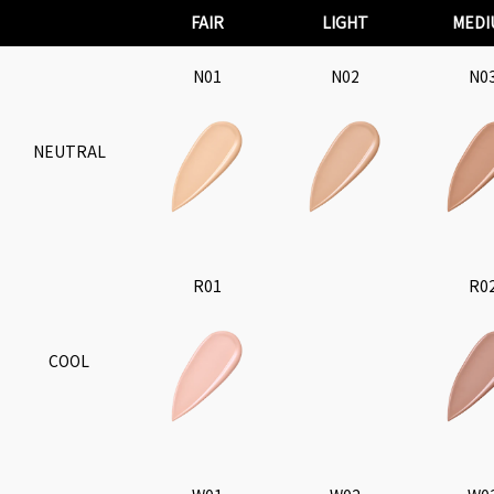
FAIR
LIGHT
MEDI
N01
N02
N0
NEUTRAL
R01
R0
COOL