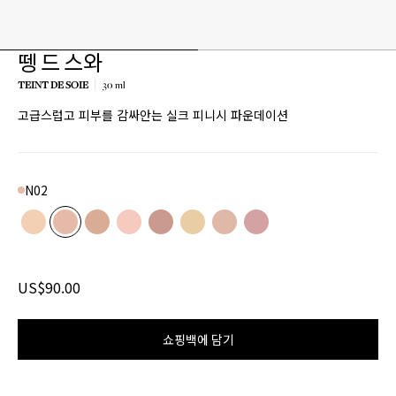
뗑 드 스와
TEINT DE SOIE
30 ml
고급스럽고 피부를 감싸안는 실크 피니시 파운데이션
N02
Color
N01
Product variant in stock
N02
Product variant in stock
N03
Product variant in stock
R01
Product variant in stock
R02
Product variant in stock
W01
Product variant in stock
W02
Product variant in stock
W03
Product variant in stoc
US$90.00
쇼핑백에 담기