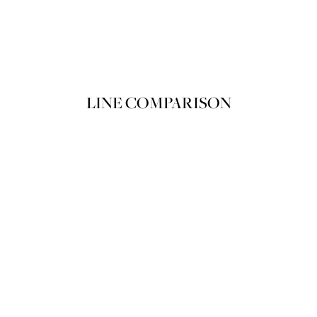
뗑 드 스와 N01
Product variant in stock
쇼핑백에 담기
LINE COMPARISON