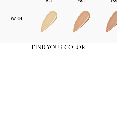
W01
W02
W0
WARM
FIND YOUR COLOR