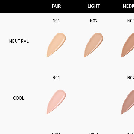
FAIR
LIGHT
MEDI
N01
N02
N0
NEUTRAL
R01
R0
COOL