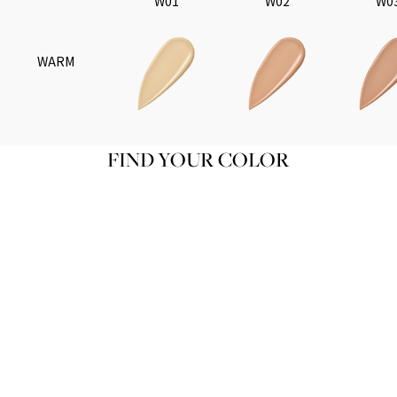
W01
W02
W0
WARM
FIND YOUR COLOR