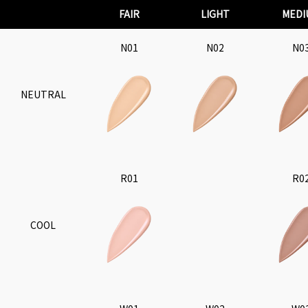
FAIR
LIGHT
MEDI
N01
N02
N0
NEUTRAL
R01
R0
COOL