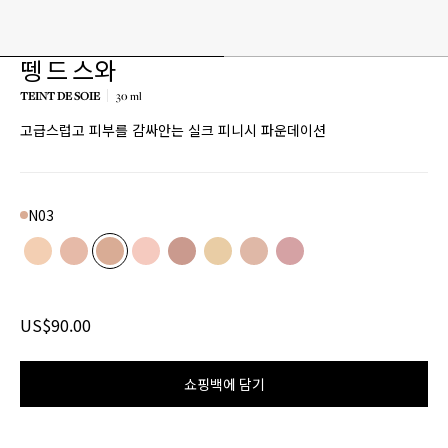
뗑 드 스와
TEINT DE SOIE
30 ml
고급스럽고 피부를 감싸안는 실크 피니시 파운데이션
N03
Color
N01
Product variant in stock
N02
Product variant in stock
N03
Product variant in stock
R01
Product variant in stock
R02
Product variant in stock
W01
Product variant in stock
W02
Product variant in stock
W03
Product variant in stoc
US$90.00
쇼핑백에 담기