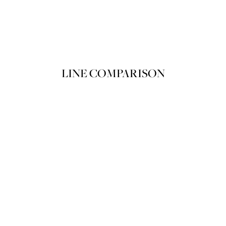
뗑 드 스와 N01
Product variant in stock
쇼핑백에 담기
LINE COMPARISON