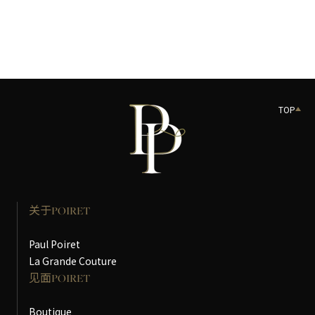
MAKEUP
TOP
关于POIRET
Paul Poiret
La Grande Couture
见面POIRET
Boutique