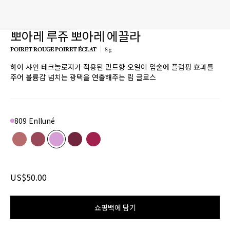
뽀아레 루쥬 뽀아레 에끌라
POIRET ROUGE POIRET ÉCLAT
8 g
하이 샤인 테크놀로지가 적용된 민트향 오일이 입술에 플럼핑 효과를
주어 볼륨감 넘치는 광택을 연출해주는 립 글로스
809 Enlluné
Color
106 Chuchotis
Product variant in stock
209 À toi
Product variant in stock
809 Enlluné
Product variant in stock
810 Au moment
Product variant in stock
811 Tyrian purple
Product variant in stock
US$50.00
쇼핑백에 담기