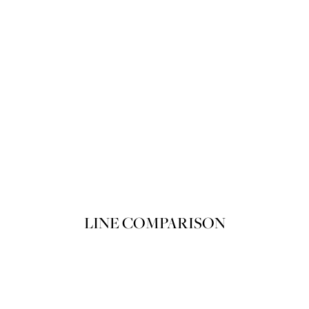
뽀아레 루쥬 뽀아레 에끌라 106 Chuc
Product variant in stock
쇼핑백에 담기
LINE COMPARISON