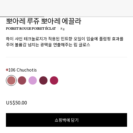
뽀아레 루쥬 뽀아레 에끌라
POIRET ROUGE POIRET ÉCLAT
8 g
하이 샤인 테크놀로지가 적용된 민트향 오일이 입술에 플럼핑 효과를
주어 볼륨감 넘치는 광택을 연출해주는 립 글로스
106 Chuchotis
Color
106 Chuchotis
Product variant in stock
209 À toi
Product variant in stock
809 Enlluné
Product variant in stock
810 Au moment
Product variant in stock
811 Tyrian purple
Product variant in stock
US$50.00
쇼핑백에 담기