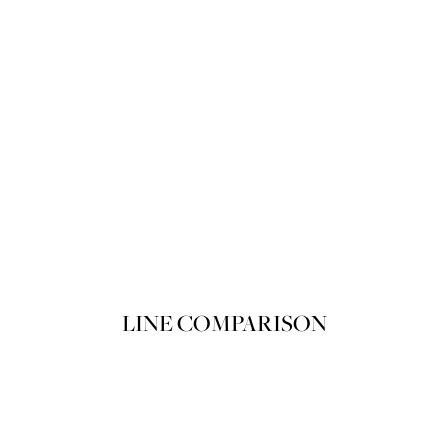
뽀아레 루쥬 뽀아레 에끌라 106 Chuc
Product variant in stock
쇼핑백에 담기
LINE COMPARISON