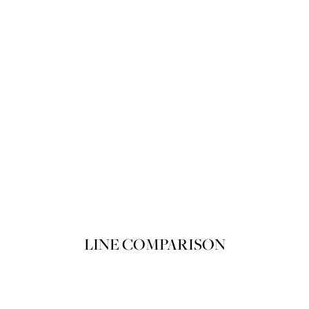
뽀아레 루쥬 뽀아레 끌레르 103 Du m
Product variant in stock
쇼핑백에 담기
LINE COMPARISON