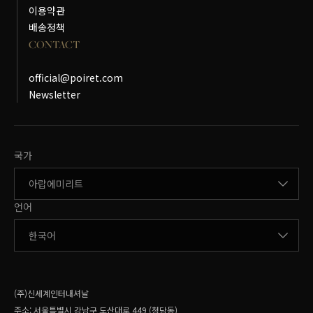
이용약관
배송정책
CONTACT
official@poiret.com
Newsletter
국가변경
국가
언어변경
언어
(주)신세계인터내셔날
주소:
서울특별시 강남구 도산대로 449 (청담동)