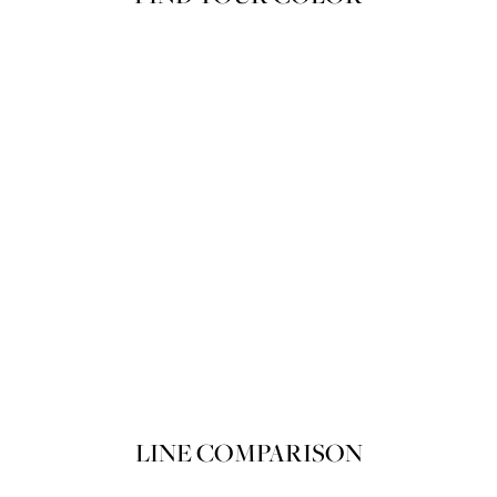
Product variant out of stock
뽀아레 루쥬 라휘네 100 Souffle
SOLD OUT
LINE COMPARISON