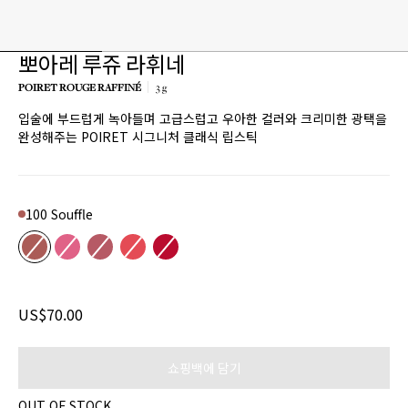
뽀아레 루쥬 라휘네
POIRET ROUGE RAFFINÉ
3 g
입술에 부드럽게 녹아들며 고급스럽고 우아한 컬러와 크리미한 광택을
Product variant out of stock
Product variant out of stock
Product variant out of stock
Product variant out of stock
Product variant out of stock
완성해주는 POIRET 시그니처 클래식 립스틱
100 Souffle
Color
100 Souffle
200 C'est toi
201 Je m'appelle
300 Du Charme
501 Mellow Out
US$70.00
쇼핑백에 담기
OUT OF STOCK