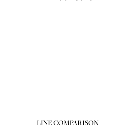
뽀아레 루쥬 뽀아레 끌레르 103 Du m
Product variant in stock
쇼핑백에 담기
LINE COMPARISON