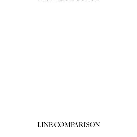
뽀아레 루쥬 뽀아레 끌레르 103 Du m
Product variant in stock
쇼핑백에 담기
LINE COMPARISON