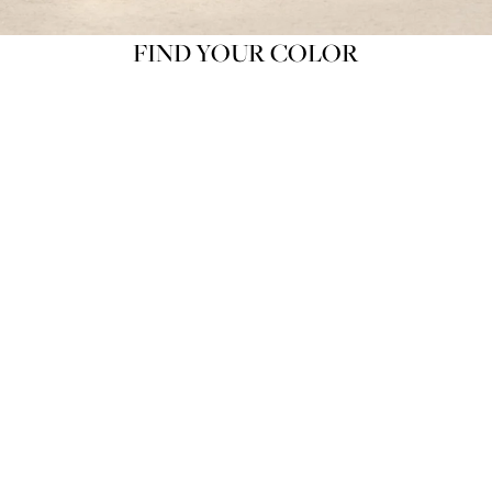
FIND YOUR COLOR
Product variant out of stock
뽀아레 루쥬 라휘네 100 Souffle
SOLD OUT