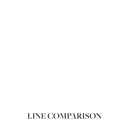
Product variant out of stock
뽀아레 루쥬 뽀아레 205 Spring wal
SOLD OUT
LINE COMPARISON