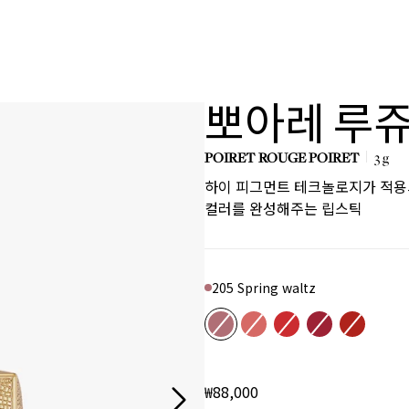
뽀아레 루쥬
POIRET ROUGE POIRET
3 g
하이 피그먼트 테크놀로지가 적용
Product variant out of stock
Product variant out of stock
Product variant out of sto
Product variant out
Product vari
컬러를 완성해주는 립스틱
205 Spring waltz
Color
205 Spring waltz
301 Just because
302 Never enough
504 L'age d'or
522 Be P
₩88,000