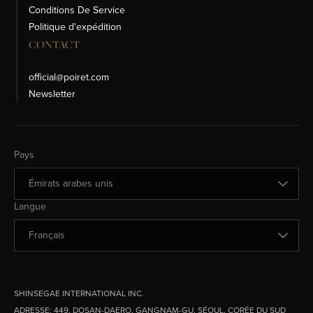
Conditions De Service
Politique d'expédition
CONTACT
official@poiret.com
Newsletter
Changer de pays
Pays
Changer de langue
Langue
SHINSEGAE INTERNATIONAL INC.
ADRESSE:
449, DOSAN-DAERO, GANGNAM-GU, SÉOUL, CORÉE DU SUD