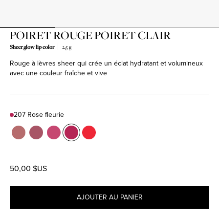
POIRET ROUGE POIRET CLAIR
Sheer glow lip color
2.5 g
Rouge à lèvres sheer qui crée un éclat hydratant et volumineux
avec une couleur fraîche et vive
207 Rose fleurie
Color
103 Du matin
Product variant in stock
104 Mon chéri
Product variant in stock
206 Sorbet Doux
Product variant in stock
207 Rose fleurie
Product variant in stock
304 Étoffe de fleurs
Product variant in stock
50,00 $US
AJOUTER AU PANIER