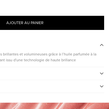
AJOUTER AU PANIER
es brillantes et volumineuses grâce à l’huile parfumée à la
ant issu d'une technologie de haute brillance
MIZER