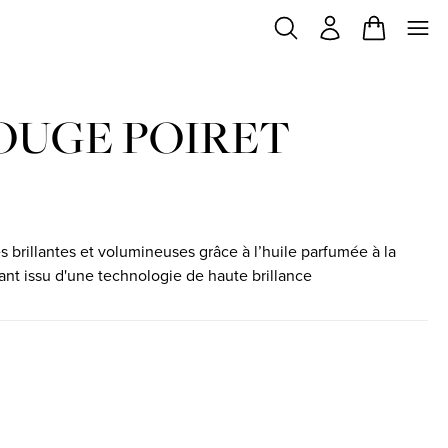
OUGE POIRET
es brillantes et volumineuses grâce à l’huile parfumée à la
ant issu d'une technologie de haute brillance
ock
in stock
purple
iant in stock