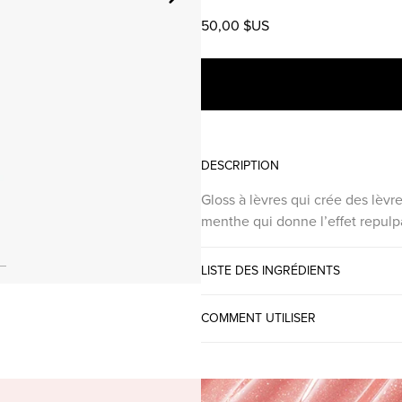
50,00 $US
DESCRIPTION
Gloss à lèvres qui crée des lèvr
menthe qui donne l’effet repulp
LISTE DES INGRÉDIENTS
COMMENT UTILISER
ER GLOW LIP VOLU