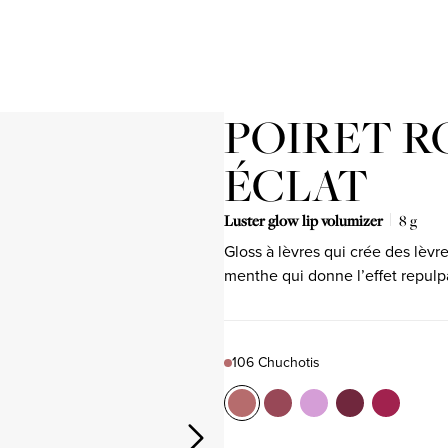
POIRET R
ÉCLAT
Luster glow lip volumizer
8 g
Gloss à lèvres qui crée des lèvr
menthe qui donne l’effet repulp
106 Chuchotis
Color
106 Chuchotis
Product variant in stock
209 À toi
Product variant in stock
809 Enlluné
Product variant in st
810 Au moment
Product variant 
811 Tyrian 
Product var