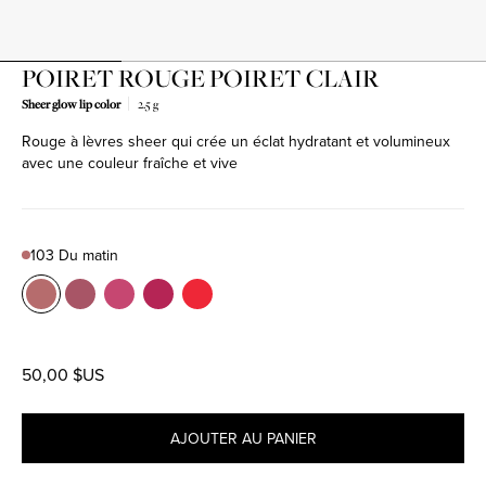
POIRET ROUGE POIRET CLAIR
Sheer glow lip color
2.5 g
Rouge à lèvres sheer qui crée un éclat hydratant et volumineux
avec une couleur fraîche et vive
103 Du matin
Color
103 Du matin
Product variant in stock
104 Mon chéri
Product variant in stock
206 Sorbet Doux
Product variant in stock
207 Rose fleurie
Product variant in stock
304 Étoffe de fleurs
Product variant in stock
50,00 $US
AJOUTER AU PANIER