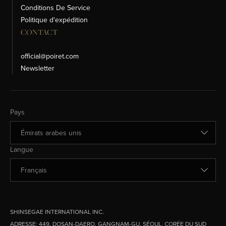
Conditions De Service
Politique d'expédition
CONTACT
official@poiret.com
Newsletter
Changer de pays
Pays
Changer de langue
Langue
SHINSEGAE INTERNATIONAL INC.
ADRESSE:
449, DOSAN-DAERO, GANGNAM-GU, SÉOUL, CORÉE DU SUD