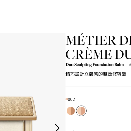
MÉTIER D
CRÈME D
Duo Sculpting Foundation Balm
1
精巧設計立體感的雙效修容盤
Product variant out of stock
Product variant out of stock
002
Color