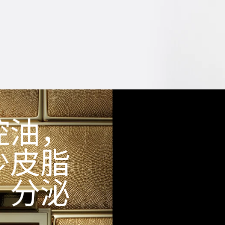
控油，
少皮脂
分泌