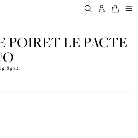
E POIRET LE PACTE
UO
6 g (8 g x 2)