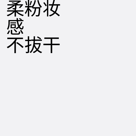
柔粉妆
感
不拔干