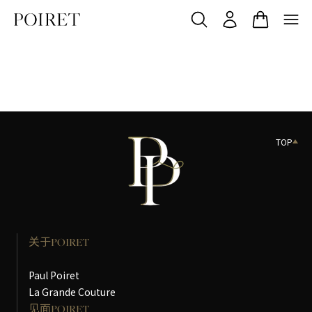
TOP
关于POIRET
Paul Poiret
La Grande Couture
见面POIRET