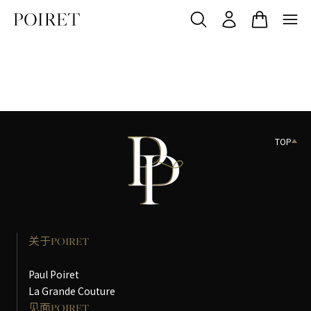
TOP
关于POIRET
Paul Poiret
La Grande Couture
见面POIRET