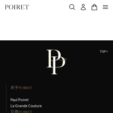
TOP
关于POIRET
Paul Poiret
La Grande Couture
见面POIRET