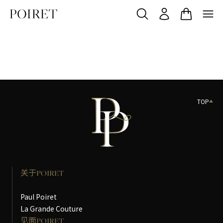
TOP
关于POIRET
Paul Poiret
La Grande Couture
见面POIRET