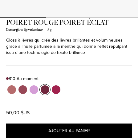
POIRET ROUGE POIRET ÉCLAT
Luster glow lip volumizer
8 g
Gloss à lèvres qui crée des lèvres brillantes et volumineuses
grâce à l’huile parfumée à la menthe qui donne l’effet repulpant
issu d'une technologie de haute brillance
810 Au moment
Color
106 Chuchotis
Product variant in stock
209 À toi
Product variant in stock
809 Enlluné
Product variant in stock
810 Au moment
Product variant in stock
811 Tyrian purple
Product variant in stock
50,00 $US
AJOUTER AU PANIER