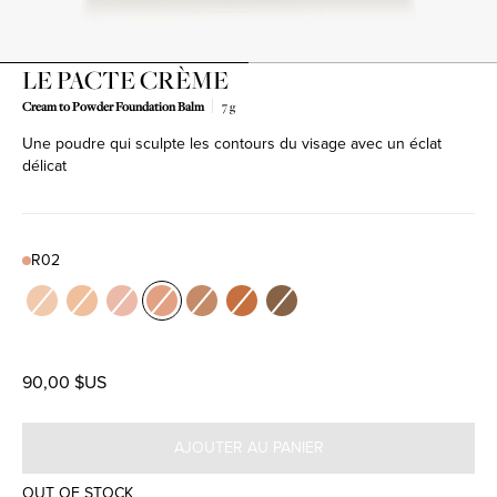
LE PACTE CRÈME
Cream to Powder Foundation Balm
7 g
Une poudre qui sculpte les contours du visage avec un éclat
Product variant out of stock
Product variant out of stock
Product variant out of stock
Product variant out of stock
Product variant out of stock
Product variant out of stock
Product variant out of stock
délicat
R02
Color
N01
N02
R01
R02
W01
W02
W03
90,00 $US
AJOUTER AU PANIER
OUT OF STOCK