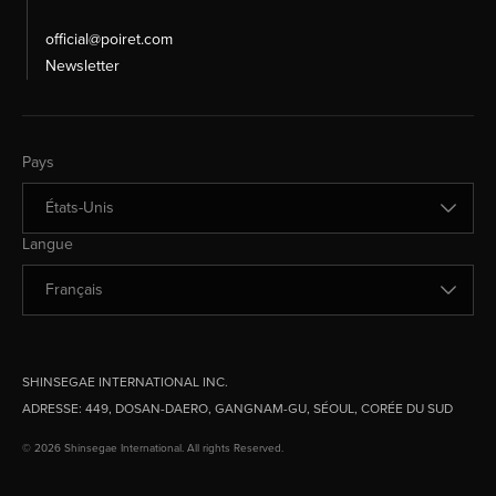
official@poiret.com
Newsletter
Changer de pays
Pays
Changer de langue
Langue
SHINSEGAE INTERNATIONAL INC.
ADRESSE:
449, DOSAN-DAERO, GANGNAM-GU, SÉOUL, CORÉE DU SUD
© 2026 Shinsegae International. All rights Reserved.