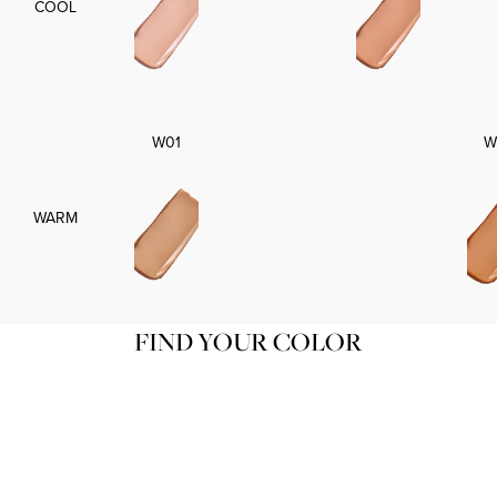
COOL
W01
W
WARM
FIND YOUR COLOR