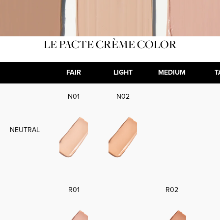
LE PACTE CRÈME COLOR
FAIR
LIGHT
MEDIUM
T
N01
N02
NEUTRAL
R01
R02