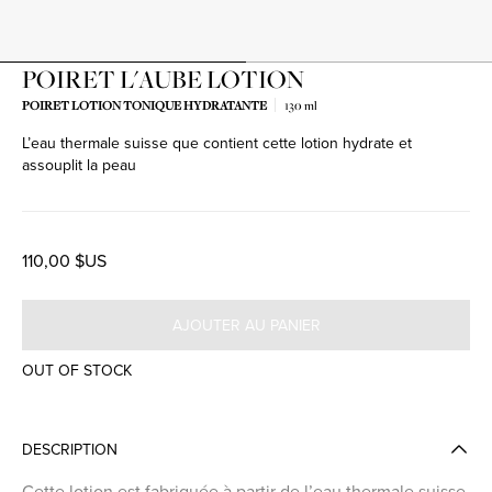
POIRET L'AUBE LOTION
POIRET LOTION TONIQUE HYDRATANTE
130 ml
L’eau thermale suisse que contient cette lotion hydrate et
assouplit la peau
110,00 $US
AJOUTER AU PANIER
OUT OF STOCK
DESCRIPTION
Cette lotion est fabriquée à partir de l’eau thermale suisse