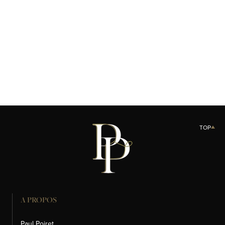
01
02
OIRET LA CRÈME DÉMAQUILLANTE
POIRET SAVON POUR LE VISAGE
TOP
A PROPOS
Paul Poiret