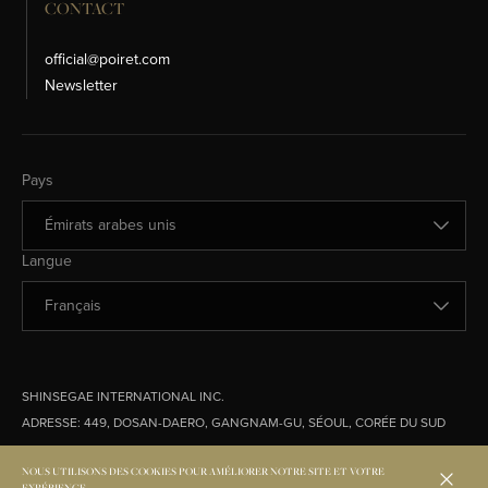
CONTACT
official@poiret.com
Newsletter
Changer de pays
Pays
Changer de langue
Langue
SHINSEGAE INTERNATIONAL INC.
ADRESSE:
449, DOSAN-DAERO, GANGNAM-GU, SÉOUL, CORÉE DU SUD
© 2026 Shinsegae International. All rights Reserved.
NOUS UTILISONS DES COOKIES POUR AMÉLIORER NOTRE SITE ET VOTRE
EXPÉRIENCE.