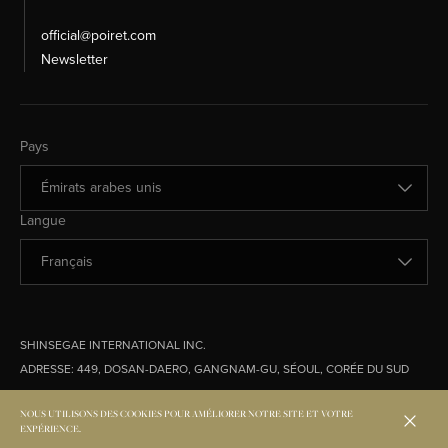
official@poiret.com
Newsletter
Changer de pays
Pays
Changer de langue
Langue
SHINSEGAE INTERNATIONAL INC.
ADRESSE:
449, DOSAN-DAERO, GANGNAM-GU, SÉOUL, CORÉE DU SUD
© 2026 Shinsegae International. All rights Reserved.
NOUS UTILISONS DES COOKIES POUR AMÉLIORER NOTRE SITE ET VOTRE
EXPÉRIENCE.