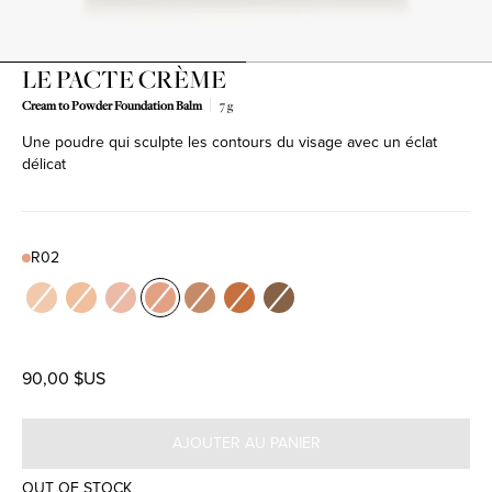
LE PACTE CRÈME
Cream to Powder Foundation Balm
7 g
Une poudre qui sculpte les contours du visage avec un éclat
Product variant out of stock
Product variant out of stock
Product variant out of stock
Product variant out of stock
Product variant out of stock
Product variant out of stock
Product variant out of stock
délicat
R02
Color
N01
N02
R01
R02
W01
W02
W03
90,00 $US
AJOUTER AU PANIER
OUT OF STOCK