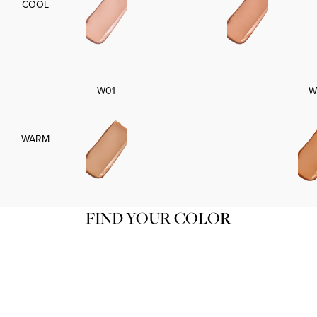
COOL
W01
W
WARM
FIND YOUR COLOR