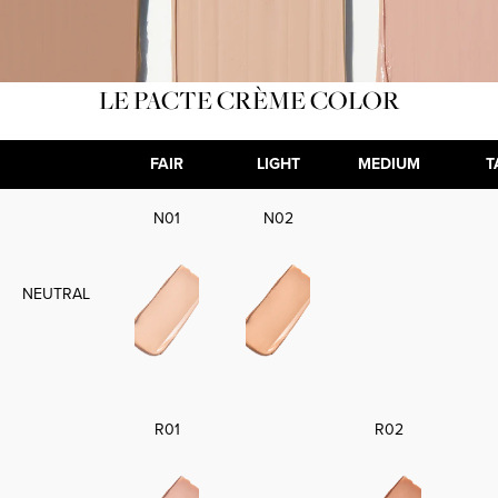
LE PACTE CRÈME COLOR
FAIR
LIGHT
MEDIUM
T
N01
N02
NEUTRAL
R01
R02