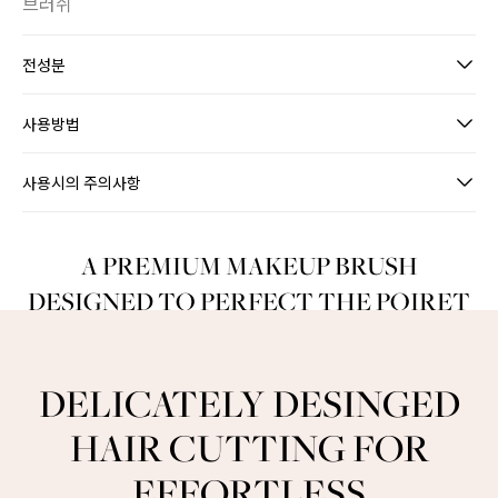
브러쉬
전성분
사용방법
사용시의 주의사항
A PREMIUM MAKEUP BRUSH
DESIGNED TO PERFECT THE POIRET
MAKEUP LOOK
DELICATELY DESINGED
HAIR CUTTING FOR
EFFORTLESS