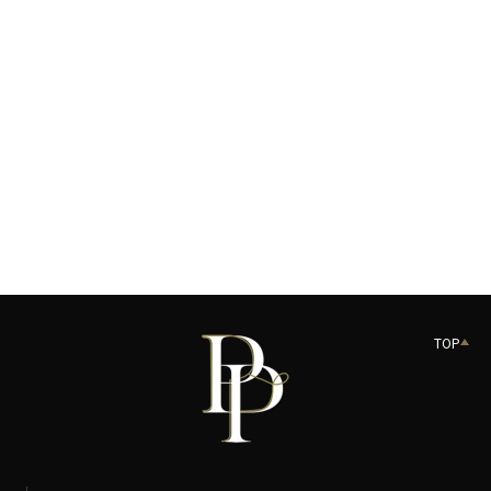
HAIR
HAIR
SYNTHETIC
HORSE, SYNTHET
FEEL
FEEL
DENSE
DENSE
BENEFITS
BENEFITS
EASE AND HARD
PERFECTS THE DETAILS OF EYE MAKEUP
PERFECTS THE D
MAKEUP
TOP