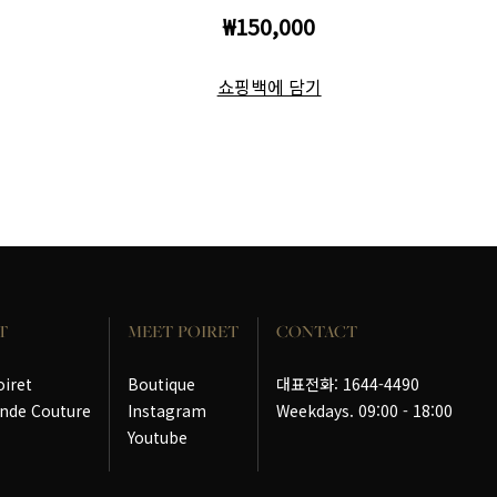
₩150,000
쇼핑백에 담기
T
MEET POIRET
CONTACT
oiret
Boutique
대표전화: 1644-4490
nde Couture
Instagram
Weekdays. 09:00 - 18:00
Youtube