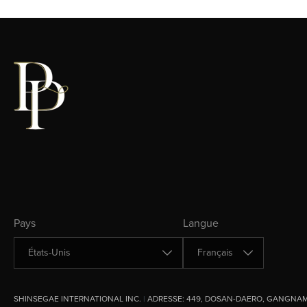
Changer de pays
Changer de langue
Pays
Langue
SHINSEGAE INTERNATIONAL INC.
|
ADRESSE:
449, DOSAN-DAERO, GANGNAM