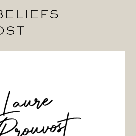
BELIEFS
OST