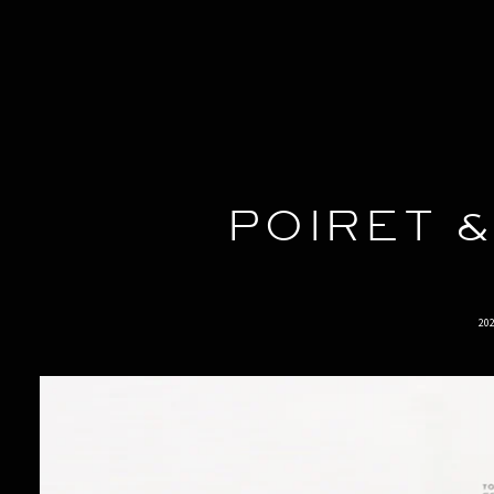
POIRET 
20