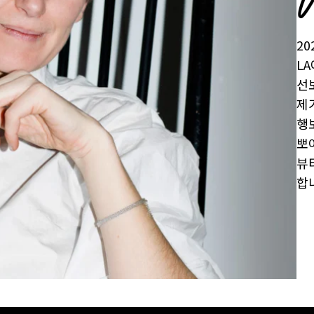
20
L
선
제
행
뽀
뷰
합