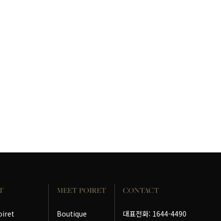
T
MEET POIRET
CONTACT
oiret
Boutique
대표전화: 1644-4490