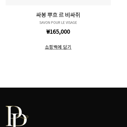
싸봉 뿌흐 르 비싸쥐
SAVON POUR LE VISAGE
₩165,000
쇼핑백에 담기