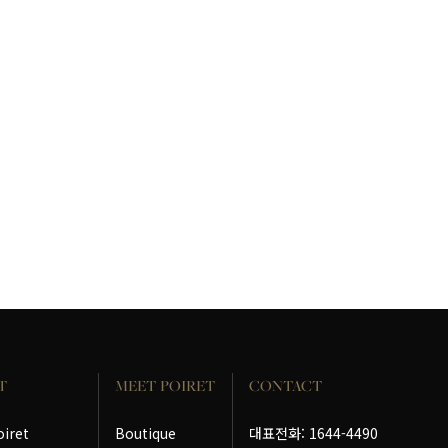
T
MEET POIRET
CONTACT
oiret
Boutique
대표전화: 1644-4490